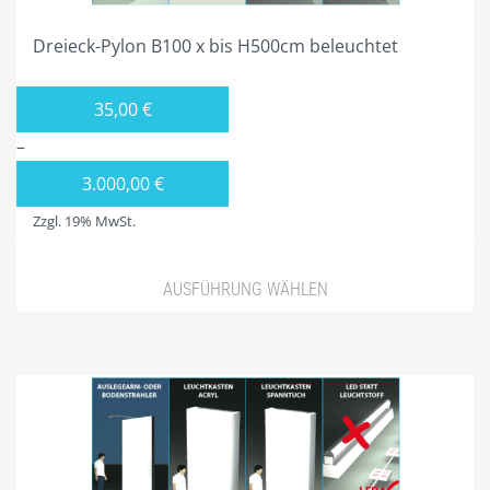
Dreieck-Pylon B100 x bis H500cm beleuchtet
35,00
€
–
3.000,00
€
Zzgl. 19% MwSt.
AUSFÜHRUNG WÄHLEN