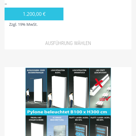
4ECK-PYLONE
–
VIERECK PYLONE B100 CM
1.200,00
€
Zzgl. 19% MwSt.
VIERECK PYLONE B125CM
VIERECK PYLONE B150CM
AUSFÜHRUNG WÄHLEN
VIERECK PYLONE B200CM
VIERECK PYLONE B250CM
VIERECK PYLONE B300CM
VIERECK PYLONE B100CM BELEUCHTET
VIERECK PYLONE B125CM BELEUCHTET
VIERECK PYLONE B150CM BELEUCHTET
VIERECK PYLONE B200CM BELEUCHTET
VIERECK PYLONE B250CM BELEUCHTET