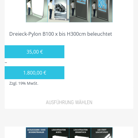
VIERECK PYLONE B300CM BELEUCHTET
PROJEKTIERUNG
Dreieck-Pylon B100 x bis H300cm beleuchtet
GALERIE
SHOP NUR FÜR GEWERBETREIBENDE!
35,00
€
DIVISIONSPARTNER
–
PLZ 0
1.800,00
€
Zzgl. 19% MwSt.
PLZ 1
PLZ 2
AUSFÜHRUNG WÄHLEN
PLZ 3
PLZ 4
PLZ 5