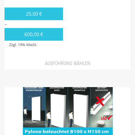
TIP13 DIE MONTAGE.
25,00
€
UNSER BONUS-RABATTPROGRAMM
–
PYLONE
600,00
€
LEASING
Zzgl. 19% MwSt.
PYLONE B100CM
AUSFÜHRUNG WÄHLEN
PYLONE B125CM
PYLONE B150CM
PYLONE B200CM
PYLONE B250CM
PYLONE B300CM
PYLONE B100CM BELEUCHTET