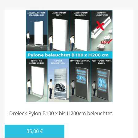
DREIECK PYLONE B150CM
DREIECK PYLONE B200CM
DREIECK PYLONE B250CM
DREIECK PYLONE B300CM
DREIECK PYLONE B100CM BELEUCHTET
DREIECK PYLONE B125CM BELEUCHTET
DREIECK PYLONE B150CM BELEUCHTET
DREIECK PYLONE B200CM BELEUCHTET
DREIECK PYLONE B250CM BELEUCHTET
Dreieck-Pylon B100 x bis H200cm beleuchtet
DREIECK PYLONE B300CM BELEUCHTET
PROJEKTIERUNG
35,00
€