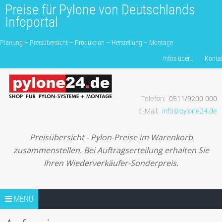
Preise für Pylone von Deutschlands
Infoportal
Planung – Preisübersicht – Produktion – Herstellung – Montage
Produkte finden…
Infos über….
Konta
Telefon
0511/9200 000
Planung – Preisübersicht – Produktion – Herstellung –
E-Mail
info@pylone24.de
Montage
Preisübersicht - Pylon-Preise im Warenkorb
zusammenstellen. Bei Auftragserteilung erhalten Sie
Ihren Wiederverkäufer-Sonderpreis.
Springe zum Inhalt
TIPPS
MENÜ
TIP1 PROJEKTANFRAGE