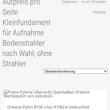
Aufpreis pro
Ergebnisse 1 – 8 von 143 werden
TIP2 PYLONANFRAGE
Seite
angezeigt
TIP3 PYLONLÖSUNGEN
Kleinfundament
TIP4 AUSSTATTUNGEN
für Aufnahme
TIP5 REFERENZEN
Bodenstrahler
TIP6 SONDERLÖSUNGEN
nach Wahl, ohne
TIP7 BAUANTRAG STATIK
Strahler
TIP8 BESCHRIFTUNGEN
TIP9 GELASERTES ACRYL
TIP10 SYSTEMFERTIGUNG
TIP11 ALLES ROSTFREI!
TIP12 DAS FUNDAMENT.
Dreieck-Pylon B100 x bis H100cm beleuchtet