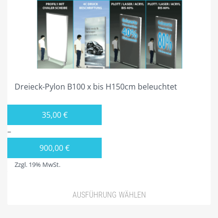
PYLONE B125CM BELEUCHTET
PYLONE B150CM BELEUCHTET
PYLONE B200CM BELEUCHTET
PYLONE B250CM BELEUCHTET
Dreieck-Pylon B100 x bis H150cm beleuchtet
PYLONE B300CM BELEUCHTET
STIEL-PYLONE / WERBEMASTEN
35,00
€
ZUBEHÖR
–
PROJEKTIERUNG
900,00
€
3ECK-PYLONE
Zzgl. 19% MwSt.
DREIECK-PYLONE B 100CM
AUSFÜHRUNG WÄHLEN
DREIECK PYLONE B125CM