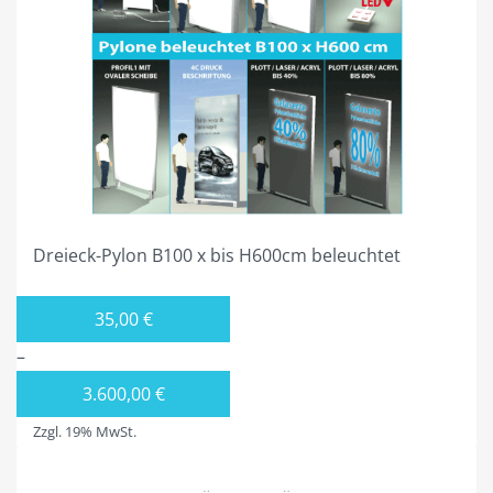
Dreieck-Pylon B100 x bis H600cm beleuchtet
35,00
€
–
3.600,00
€
Zzgl. 19% MwSt.