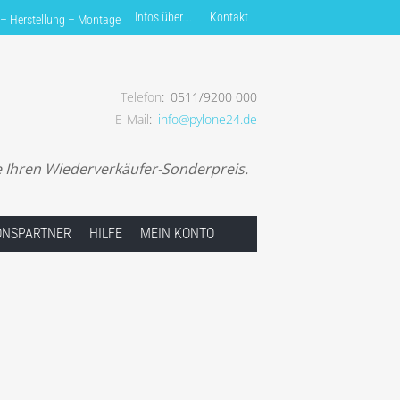
Infos über….
Kontakt
 – Herstellung – Montage
Telefon
0511/9200 000
E-Mail
info@pylone24.de
ung – Montage
e Ihren Wiederverkäufer-Sonderpreis.
IONSPARTNER
HILFE
MEIN KONTO