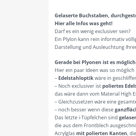
Gelaserte Buchstaben, durchgeste
Hier alle Infos was geht!
Darf es ein wenig exclusiver sein?
Ein Plylon kann rein informativ völ
Darstellung und Ausleuchtung Ihre
Gerade bei Plyonen ist es möglich
Hier ein paar Ideen was so möglich i
–
Edelstahloptik
wäre in geschliffe
– Noch exclusiver ist
poliertes Edel
das wäre dann vom Material High E
– Gleichzusetzen wäre eine gesam
– noch besser wenn diese
ganzfläc
Das letzte i-Tüpfelchen sind
gelase
die aus dem Frontblech ausgeschni
Acrylglas
mit polierten Kanten
, d