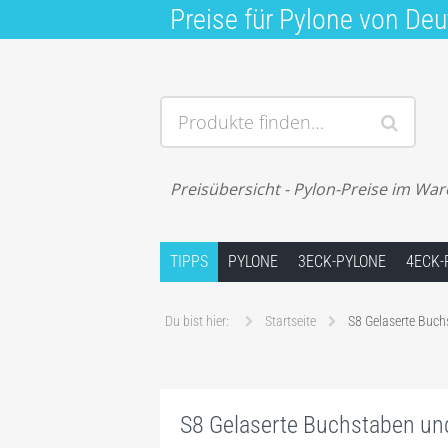
Preise für Pylone von Deu
Produkte finden…
Preisübersicht - Pylon-Preise im Wa
Springe zum Inhalt
TIPPS
PYLONE
3ECK-PYLONE
4ECK-
Du bist hier:
Startseite
S8 Gelaserte Buch
S8 Gelaserte Buchstaben un