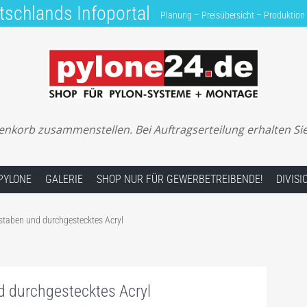
tschlands Infoportal
Planung – Preisübersicht – Produktion
Planung – Preisübersicht – Produktion – Herstell
renkorb zusammenstellen. Bei Auftragserteilung erhalten Si
PYLONE
GALERIE
SHOP NUR FÜR GEWERBETREIBENDE!
DIVIS
staben und durchgestecktes Acryl
d durchgestecktes Acryl