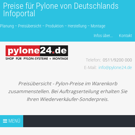
Preise für Pylone von Deutschlands
Infoportal
Planung – Preisübersicht – Produktion – Herstellung – Montage
Produkte finden…
Infos über….
Kontakt
Telefon
0511/9200 000
Planung – Preisübersicht – Produktion – Herstellung –
E-Mail
info@pylone24.de
Montage
Preisübersicht - Pylon-Preise im Warenkorb
zusammenstellen. Bei Auftragserteilung erhalten Sie
Ihren Wiederverkäufer-Sonderpreis.
Springe zum Inhalt
TIPPS
MENÜ
TIP1 PROJEKTANFRAGE