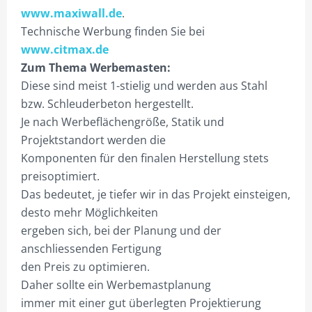
www.maxiwall.de
.
TIP13 DIE MONTAGE.
Technische Werbung finden Sie bei
UNSER BONUS-RABATTPROGRAMM
www.citmax.de
Zum Thema Werbemasten:
PYLONE
Diese sind meist 1-stielig und werden aus Stahl
LEASING
bzw. Schleuderbeton hergestellt.
Je nach Werbeflächengröße, Statik und
PYLONE B100CM
Projektstandort werden die
PYLONE B125CM
Komponenten für den finalen Herstellung stets
preisoptimiert.
PYLONE B150CM
Das bedeutet, je tiefer wir in das Projekt einsteigen,
desto mehr Möglichkeiten
PYLONE B200CM
ergeben sich, bei der Planung und der
PYLONE B250CM
anschliessenden Fertigung
den Preis zu optimieren.
PYLONE B300CM
Daher sollte ein Werbemastplanung
PYLONE B100CM BELEUCHTET
immer mit einer gut überlegten Projektierung