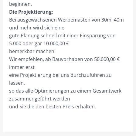
beginnen.
PYLONE B125CM BELEUCHTET
Die Projektierung:
PYLONE B150CM BELEUCHTET
Bei ausgewachsenen Werbemasten von 30m, 40m
und mehr wird sich eine
PYLONE B200CM BELEUCHTET
gute Planung schnell mit einer Einsparung von
PYLONE B250CM BELEUCHTET
5.000 oder gar 10.000,00 €
bemerkbar machen!
PYLONE B300CM BELEUCHTET
Wir empfehlen, ab Bauvorhaben von 50.000,00 €
STIEL-PYLONE / WERBEMASTEN
immer erst
eine Projektierung bei uns durchzuführen zu
ZUBEHÖR
lassen,
PROJEKTIERUNG
so das alle Optimierungen zu einem Gesamtwerk
zusammengeführt werden
3ECK-PYLONE
und Sie die den besten Preis erhalten.
DREIECK-PYLONE B 100CM
DREIECK PYLONE B125CM