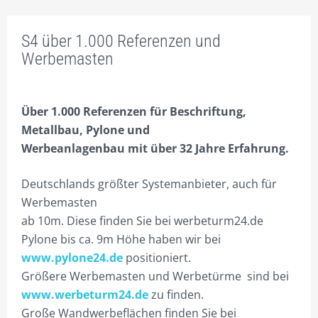
TIP2 PYLONANFRAGE
S4 über 1.000 Referenzen und
TIP3 PYLONLÖSUNGEN
Werbemasten
TIP4 AUSSTATTUNGEN
TIP5 REFERENZEN
Über 1.000 Referenzen für Beschriftung,
Metallbau, Pylone und
TIP6 SONDERLÖSUNGEN
Werbeanlagenbau mit über 32 Jahre Erfahrung.
TIP7 BAUANTRAG STATIK
Deutschlands größter Systemanbieter, auch für
TIP8 BESCHRIFTUNGEN
Werbemasten
ab 10m. Diese finden Sie bei werbeturm24.de
TIP9 GELASERTES ACRYL
Pylone bis ca. 9m Höhe haben wir bei
TIP10 SYSTEMFERTIGUNG
www.pylone24.de
positioniert.
Größere Werbemasten und Werbetürme sind bei
TIP11 ALLES ROSTFREI!
www.werbeturm24.de
zu finden.
TIP12 DAS FUNDAMENT.
Große Wandwerbeflächen finden Sie bei