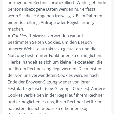
anfragenden Rechner protokolliert. Weitergehende
PYLONE B125CM BELEUCHTET
personenbezogene Daten werden nur erfasst,
PYLONE B150CM BELEUCHTET
wenn Sie diese Angaben freiwillig, z.B. im Rahmen
einer Bestellung, Anfrage oder Registrierung,
PYLONE B200CM BELEUCHTET
machen.
PYLONE B250CM BELEUCHTET
II. Cookies
Teilweise verwenden wir auf
bestimmten Seiten Cookies, um den Besuch
PYLONE B300CM BELEUCHTET
unserer Website attraktiv zu gestalten und die
Nutzung bestimmter Funktionen zu ermöglichen.
STIEL-PYLONE / WERBEMASTEN
Hierbei handelt es sich um kleine Textdateien, die
ZUBEHÖR
auf Ihrem Rechner abgelegt werden. Die meisten
der von uns verwendeten Cookies werden nach
PROJEKTIERUNG
Ende der Browser-Sitzung wieder von Ihrer
3ECK-PYLONE
Festplatte gelöscht (sog. Sitzungs-Cookies). Andere
Cookies verbleiben in der Regel auf Ihrem Rechner
DREIECK-PYLONE B 100CM
und ermöglichen es uns, Ihren Rechner bei Ihrem
DREIECK PYLONE B125CM
nächsten Besuch wieder zu erkennen (sog.