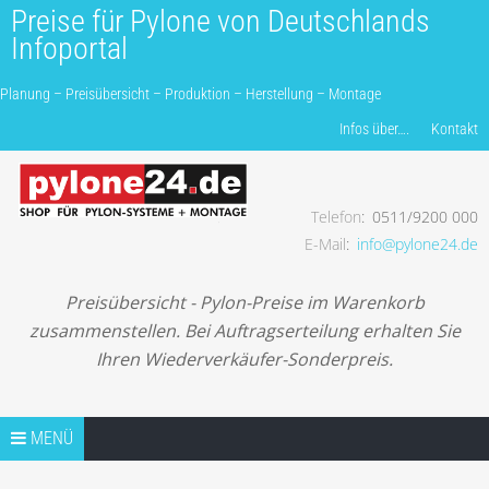
Preise für Pylone von Deutschlands
Infoportal
Planung – Preisübersicht – Produktion – Herstellung – Montage
Produkte finden…
Infos über….
Kontakt
Telefon
0511/9200 000
Planung – Preisübersicht – Produktion – Herstellung –
E-Mail
info@pylone24.de
Montage
Preisübersicht - Pylon-Preise im Warenkorb
zusammenstellen. Bei Auftragserteilung erhalten Sie
Ihren Wiederverkäufer-Sonderpreis.
Springe zum Inhalt
TIPPS
MENÜ
TIP1 PROJEKTANFRAGE