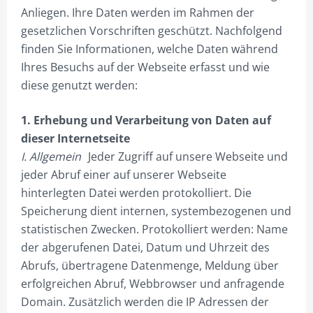
Anliegen. Ihre Daten werden im Rahmen der
TIP13 DIE MONTAGE.
gesetzlichen Vorschriften geschützt. Nachfolgend
UNSER BONUS-RABATTPROGRAMM
finden Sie Informationen, welche Daten während
Ihres Besuchs auf der Webseite erfasst und wie
PYLONE
diese genutzt werden:
LEASING
1. Erhebung und Verarbeitung von Daten auf
PYLONE B100CM
dieser Internetseite
I. Allgemein
Jeder Zugriff auf unsere Webseite und
PYLONE B125CM
jeder Abruf einer auf unserer Webseite
PYLONE B150CM
hinterlegten Datei werden protokolliert. Die
Speicherung dient internen, systembezogenen und
PYLONE B200CM
statistischen Zwecken. Protokolliert werden: Name
PYLONE B250CM
der abgerufenen Datei, Datum und Uhrzeit des
Abrufs, übertragene Datenmenge, Meldung über
PYLONE B300CM
erfolgreichen Abruf, Webbrowser und anfragende
PYLONE B100CM BELEUCHTET
Domain. Zusätzlich werden die IP Adressen der