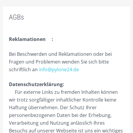
TIP2 PYLONANFRAGE
AGBs
TIP3 PYLONLÖSUNGEN
TIP4 AUSSTATTUNGEN
Reklamationen :
TIP5 REFERENZEN
Bei Beschwerden und Reklamationen oder bei
TIP6 SONDERLÖSUNGEN
Fragen und Problemen wenden Sie sich bitte
schriftlich an
info@pylone24.de
TIP7 BAUANTRAG STATIK
TIP8 BESCHRIFTUNGEN
Datenschutzerklärung:
Für externe Links zu fremden Inhalten können
TIP9 GELASERTES ACRYL
wir trotz sorgfältiger inhaltlicher Kontrolle keine
TIP10 SYSTEMFERTIGUNG
Haftung übernehmen. Der Schutz Ihrer
personenbezogenen Daten bei der Erhebung,
TIP11 ALLES ROSTFREI!
Verarbeitung und Nutzung anlässlich Ihres
TIP12 DAS FUNDAMENT.
Besuchs auf unserer Webseite ist uns ein wichtiges