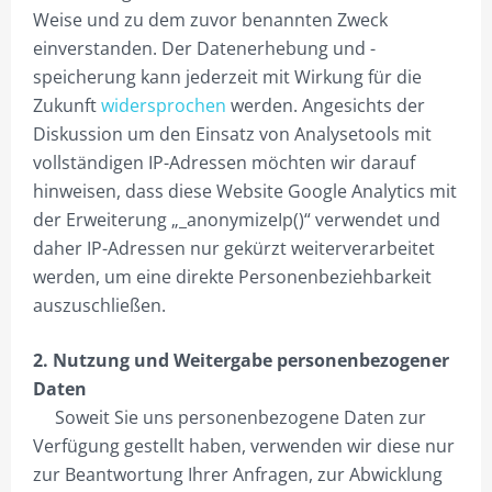
Weise und zu dem zuvor benannten Zweck
VIERECK PYLONE B300CM BELEUCHTET
einverstanden. Der Datenerhebung und -
speicherung kann jederzeit mit Wirkung für die
PROJEKTIERUNG
Zukunft
widersprochen
werden. Angesichts der
GALERIE
Diskussion um den Einsatz von Analysetools mit
vollständigen IP-Adressen möchten wir darauf
SHOP NUR FÜR GEWERBETREIBENDE!
hinweisen, dass diese Website Google Analytics mit
DIVISIONSPARTNER
der Erweiterung „_anonymizeIp()“ verwendet und
daher IP-Adressen nur gekürzt weiterverarbeitet
PLZ 0
werden, um eine direkte Personenbeziehbarkeit
PLZ 1
auszuschließen.
PLZ 2
2. Nutzung und Weitergabe personenbezogener
Daten
PLZ 3
Soweit Sie uns personenbezogene Daten zur
PLZ 4
Verfügung gestellt haben, verwenden wir diese nur
zur Beantwortung Ihrer Anfragen, zur Abwicklung
PLZ 5