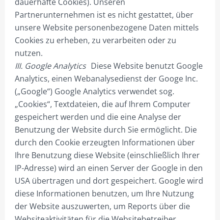
dauerhafte Cookies). Unseren
DREIECK PYLONE B150CM
Partnerunternehmen ist es nicht gestattet, über
DREIECK PYLONE B200CM
unsere Website personenbezogene Daten mittels
Cookies zu erheben, zu verarbeiten oder zu
DREIECK PYLONE B250CM
nutzen.
DREIECK PYLONE B300CM
III. Google Analytics
Diese Website benutzt Google
Analytics, einen Webanalysedienst der Googe Inc.
DREIECK PYLONE B100CM BELEUCHTET
(„Google“) Google Analytics verwendet sog.
DREIECK PYLONE B125CM BELEUCHTET
„Cookies“, Textdateien, die auf Ihrem Computer
gespeichert werden und die eine Analyse der
DREIECK PYLONE B150CM BELEUCHTET
Benutzung der Website durch Sie ermöglicht. Die
durch den Cookie erzeugten Informationen über
DREIECK PYLONE B200CM BELEUCHTET
Ihre Benutzung diese Website (einschließlich Ihrer
DREIECK PYLONE B250CM BELEUCHTET
IP-Adresse) wird an einen Server der Google in den
USA übertragen und dort gespeichert. Google wird
DREIECK PYLONE B300CM BELEUCHTET
diese Informationen benutzen, um Ihre Nutzung
PROJEKTIERUNG
der Website auszuwerten, um Reports über die
Websiteaktivitäten für die Websitebetreiber