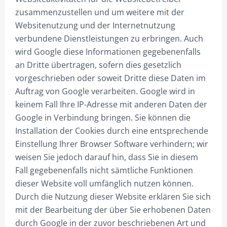
4ECK-PYLONE
zusammenzustellen und um weitere mit der
VIERECK PYLONE B100 CM
Websitenutzung und der Internetnutzung
verbundene Dienstleistungen zu erbringen. Auch
VIERECK PYLONE B125CM
wird Google diese Informationen gegebenenfalls
VIERECK PYLONE B150CM
an Dritte übertragen, sofern dies gesetzlich
vorgeschrieben oder soweit Dritte diese Daten im
VIERECK PYLONE B200CM
Auftrag von Google verarbeiten. Google wird in
VIERECK PYLONE B250CM
keinem Fall Ihre IP-Adresse mit anderen Daten der
Google in Verbindung bringen. Sie können die
VIERECK PYLONE B300CM
Installation der Cookies durch eine entsprechende
VIERECK PYLONE B100CM BELEUCHTET
Einstellung Ihrer Browser Software verhindern; wir
weisen Sie jedoch darauf hin, dass Sie in diesem
VIERECK PYLONE B125CM BELEUCHTET
Fall gegebenenfalls nicht sämtliche Funktionen
dieser Website voll umfänglich nutzen können.
VIERECK PYLONE B150CM BELEUCHTET
Durch die Nutzung dieser Website erklären Sie sich
VIERECK PYLONE B200CM BELEUCHTET
mit der Bearbeitung der über Sie erhobenen Daten
durch Google in der zuvor beschriebenen Art und
VIERECK PYLONE B250CM BELEUCHTET