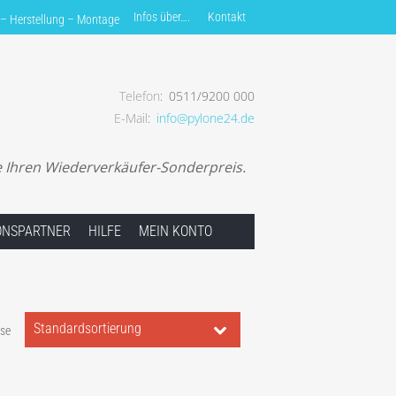
Infos über….
Kontakt
 – Herstellung – Montage
Telefon
0511/9200 000
E-Mail
info@pylone24.de
ung – Montage
e Ihren Wiederverkäufer-Sonderpreis.
IONSPARTNER
HILFE
MEIN KONTO
sse