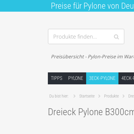
Preise für Pylone von Deu
Produkte finden…
Preisübersicht - Pylon-Preise im Wa
Springe zum Inhalt
TIPPS
PYLONE
3ECK-PYLONE
4ECK-
Du bist hier:
Startseite
Produkte
Dre
Dreieck Pylone B300c