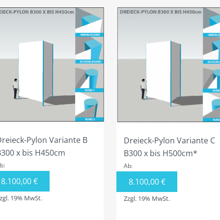
reieck-Pylon Variante B
Dreieck-Pylon Variante C
B300 x bis H450cm
B300 x bis H500cm*
b:
Ab:
8.100,00
€
8.100,00
€
zgl. 19% MwSt.
Zzgl. 19% MwSt.