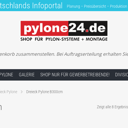
tschlands Infoportal
Planung – Preisübersicht – Produktion
Planung – Preisübersicht – Produktion – Herstell
renkorb zusammenstellen. Bei Auftragserteilung erhalten Si
PYLONE
GALERIE
SHOP NUR FÜR GEWERBETREIBENDE!
DIVIS
ieck Pylone
Dreieck Pylone B300cm
m
Zeigt alle 8 Ergebni