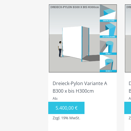
Dreieck-Pylon Variante A
D
B300 x bis H300cm
Ab:
A
5.400,00
€
Zzgl. 19% MwSt.
Z