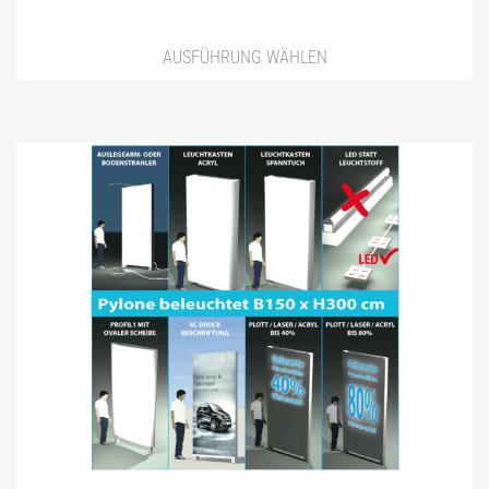
DREIECK PYLONE B150CM
DREIECK PYLONE B200CM
AUSFÜHRUNG WÄHLEN
DREIECK PYLONE B250CM
DREIECK PYLONE B300CM
DREIECK PYLONE B100CM BELEUCHTET
DREIECK PYLONE B125CM BELEUCHTET
DREIECK PYLONE B150CM BELEUCHTET
DREIECK PYLONE B200CM BELEUCHTET
DREIECK PYLONE B250CM BELEUCHTET
DREIECK PYLONE B300CM BELEUCHTET
PROJEKTIERUNG