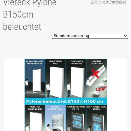
Viereck Pylone
Zeigt alle 8 Ergebnisse
TIP2 PYLONANFRAGE
B150cm
TIP3 PYLONLÖSUNGEN
beleuchtet
TIP4 AUSSTATTUNGEN
TIP5 REFERENZEN
TIP6 SONDERLÖSUNGEN
TIP7 BAUANTRAG STATIK
TIP8 BESCHRIFTUNGEN
TIP9 GELASERTES ACRYL
TIP10 SYSTEMFERTIGUNG
TIP11 ALLES ROSTFREI!
TIP12 DAS FUNDAMENT.