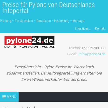
Preise für Pylone von Deutschlands
Infoportal
Planung – Preisübersicht – Produktion – Herstellung – Montage
Produkte finden…
Infos über….
Kontakt
Telefon
0511/9200 000
Planung – Preisübersicht – Produktion – Herstellung –
E-Mail
info@pylone24.de
Montage
Preisübersicht - Pylon-Preise im Warenkorb
zusammenstellen. Bei Auftragserteilung erhalten Sie
Ihren Wiederverkäufer-Sonderpreis.
Springe zum Inhalt
TIPPS
MENÜ
TIP1 PROJEKTANFRAGE