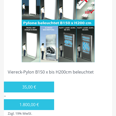
PYLONE B125CM BELEUCHTET
PYLONE B150CM BELEUCHTET
PYLONE B200CM BELEUCHTET
PYLONE B250CM BELEUCHTET
PYLONE B300CM BELEUCHTET
STIEL-PYLONE / WERBEMASTEN
ZUBEHÖR
Viereck-Pylon B150 x bis H200cm beleuchtet
PROJEKTIERUNG
35,00
€
3ECK-PYLONE
–
DREIECK-PYLONE B 100CM
1.800,00
€
DREIECK PYLONE B125CM
Zzgl. 19% MwSt.