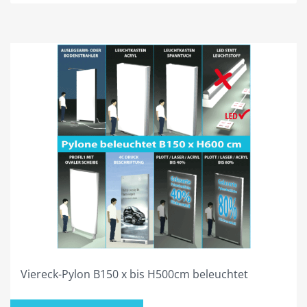
PLZ 6
PLZ 7
PLZ 8
PLZ 9
HILFE
MEIN KONTO
ANMELDEN
ABMELDEN
BESTELLVORGANG
DATENSCHUTZ
Viereck-Pylon B150 x bis H500cm beleuchtet
VERSAND & LIEFERUNG