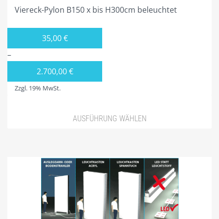
4ECK-PYLONE
Viereck-Pylon B150 x bis H300cm beleuchtet
VIERECK PYLONE B100 CM
35,00
€
VIERECK PYLONE B125CM
–
VIERECK PYLONE B150CM
2.700,00
€
VIERECK PYLONE B200CM
Zzgl. 19% MwSt.
VIERECK PYLONE B250CM
VIERECK PYLONE B300CM
AUSFÜHRUNG WÄHLEN
VIERECK PYLONE B100CM BELEUCHTET
VIERECK PYLONE B125CM BELEUCHTET
VIERECK PYLONE B150CM BELEUCHTET
VIERECK PYLONE B200CM BELEUCHTET
VIERECK PYLONE B250CM BELEUCHTET