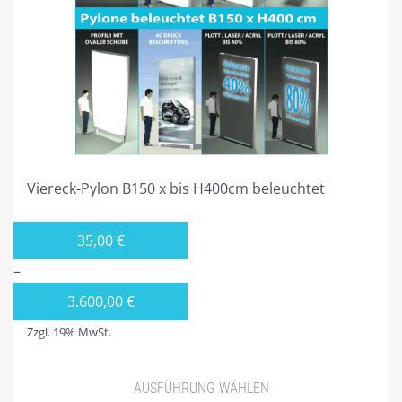
VIERECK PYLONE B300CM BELEUCHTET
PROJEKTIERUNG
GALERIE
SHOP NUR FÜR GEWERBETREIBENDE!
DIVISIONSPARTNER
Viereck-Pylon B150 x bis H400cm beleuchtet
PLZ 0
35,00
€
PLZ 1
–
PLZ 2
3.600,00
€
PLZ 3
Zzgl. 19% MwSt.
PLZ 4
AUSFÜHRUNG WÄHLEN
PLZ 5