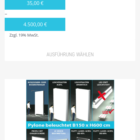
35,00
€
WARENKORB
–
WIDERRUF
4.500,00
€
ZAHLUNGSARTEN
Zzgl. 19% MwSt.
AUSFÜHRUNG WÄHLEN