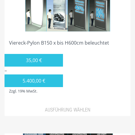
Viereck-Pylon B150 x bis H600cm beleuchtet
35,00
€
–
5.400,00
€
Zzgl. 19% MwSt.
AUSFÜHRUNG WÄHLEN