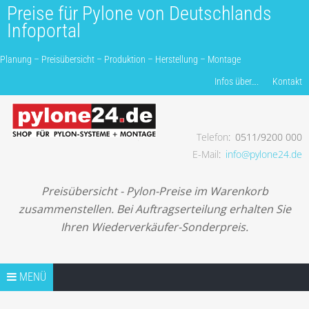
Preise für Pylone von Deutschlands
Infoportal
Planung – Preisübersicht – Produktion – Herstellung – Montage
Produkte finden…
Infos über….
Kontakt
Telefon
0511/9200 000
Planung – Preisübersicht – Produktion – Herstellung –
E-Mail
info@pylone24.de
Montage
Preisübersicht - Pylon-Preise im Warenkorb
zusammenstellen. Bei Auftragserteilung erhalten Sie
Ihren Wiederverkäufer-Sonderpreis.
Springe zum Inhalt
TIPPS
MENÜ
TIP1 PROJEKTANFRAGE