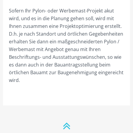
PYLONE B125CM BELEUCHTET
Sofern Ihr Pylon- oder Werbemast-Projekt akut
PYLONE B150CM BELEUCHTET
wird, und es in die Planung gehen soll, wird mit
Ihnen zusammen eine Projektoptimierung erstellt.
PYLONE B200CM BELEUCHTET
D.h. je nach Standort und örtlichen Gegebenheiten
PYLONE B250CM BELEUCHTET
erhalten Sie dann ein maßgeschneiderten Pylon /
Werbemast mit Angebot genau mit Ihren
PYLONE B300CM BELEUCHTET
Beschriftungs- und Ausstattungswünschen, so wie
es dann auch in der Bauantragsstellung beim
STIEL-PYLONE / WERBEMASTEN
örtlichen Bauamt zur Baugenehmigung eingereicht
ZUBEHÖR
wird.
PROJEKTIERUNG
3ECK-PYLONE
DREIECK-PYLONE B 100CM
DREIECK PYLONE B125CM