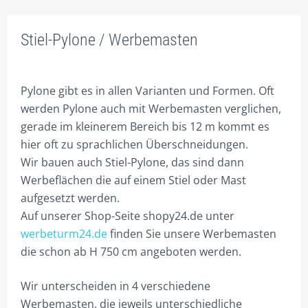
TIP2 PYLONANFRAGE
Stiel-Pylone / Werbemasten
TIP3 PYLONLÖSUNGEN
TIP4 AUSSTATTUNGEN
Pylone gibt es in allen Varianten und Formen. Oft
TIP5 REFERENZEN
werden Pylone auch mit Werbemasten verglichen,
gerade im kleinerem Bereich bis 12 m kommt es
TIP6 SONDERLÖSUNGEN
hier oft zu sprachlichen Überschneidungen.
TIP7 BAUANTRAG STATIK
Wir bauen auch Stiel-Pylone, das sind dann
Werbeflächen die auf einem Stiel oder Mast
TIP8 BESCHRIFTUNGEN
aufgesetzt werden.
Auf unserer Shop-Seite shopy24.de unter
TIP9 GELASERTES ACRYL
werbeturm24.de
finden Sie unsere Werbemasten
TIP10 SYSTEMFERTIGUNG
die schon ab H 750 cm angeboten werden.
TIP11 ALLES ROSTFREI!
Wir unterscheiden in 4 verschiedene
TIP12 DAS FUNDAMENT.
Werbemasten, die jeweils unterschiedliche