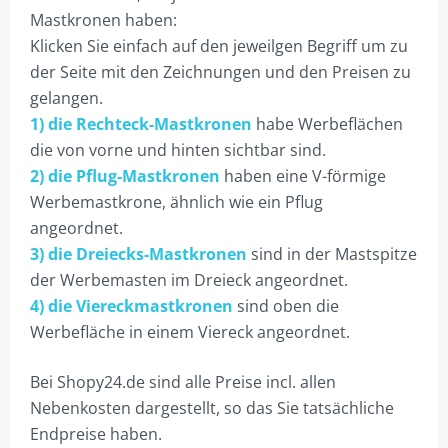
Mastkronen haben:
TIP13 DIE MONTAGE.
Klicken Sie einfach auf den jeweilgen Begriff um zu
UNSER BONUS-RABATTPROGRAMM
der Seite mit den Zeichnungen und den Preisen zu
gelangen.
PYLONE
1) die Rechteck-Mastkronen
habe Werbeflächen
LEASING
die von vorne und hinten sichtbar sind.
2) die Pflug-Mastkronen
haben eine V-förmige
PYLONE B100CM
Werbemastkrone, ähnlich wie ein Pflug
PYLONE B125CM
angeordnet.
3) die Dreiecks-Mastkronen
sind in der Mastspitze
PYLONE B150CM
der Werbemasten im Dreieck angeordnet.
4) die Viereckmastkronen
sind oben die
PYLONE B200CM
Werbefläche in einem Viereck angeordnet.
PYLONE B250CM
Bei Shopy24.de sind alle Preise incl. allen
PYLONE B300CM
Nebenkosten dargestellt, so das Sie tatsächliche
PYLONE B100CM BELEUCHTET
Endpreise haben.