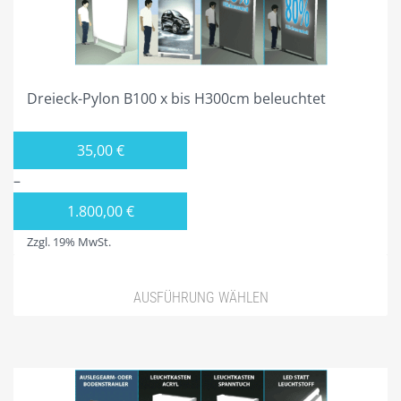
VIERECK PYLONE B300CM BELEUCHTET
PROJEKTIERUNG
Dreieck-Pylon B100 x bis H300cm beleuchtet
GALERIE
SHOP NUR FÜR GEWERBETREIBENDE!
35,00
€
DIVISIONSPARTNER
–
PLZ 0
1.800,00
€
Zzgl. 19% MwSt.
PLZ 1
PLZ 2
AUSFÜHRUNG WÄHLEN
PLZ 3
PLZ 4
PLZ 5