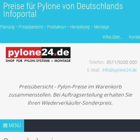
Preise für Pylone von Deutschlands
Infoportal
Planung – Preisübersicht – Produktion – Herstellung – Montage
Produkte finden…
Infos über….
Konta
Telefon
0511/9200 000
Planung – Preisübersicht – Produktion – Herstellung –
E-Mail
info@pylone24.de
Montage
Preisübersicht - Pylon-Preise im Warenkorb
zusammenstellen. Bei Auftragserteilung erhalten Sie
Ihren Wiederverkäufer-Sonderpreis.
Springe zum Inhalt
TIPPS
MENÜ
TIP1 PROJEKTANFRAGE