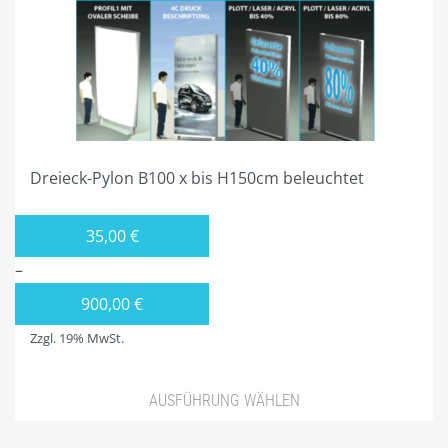
PYLONE B125CM BELEUCHTET
PYLONE B150CM BELEUCHTET
PYLONE B200CM BELEUCHTET
PYLONE B250CM BELEUCHTET
Dreieck-Pylon B100 x bis H150cm beleuchtet
PYLONE B300CM BELEUCHTET
STIEL-PYLONE / WERBEMASTEN
35,00
€
ZUBEHÖR
–
PROJEKTIERUNG
900,00
€
3ECK-PYLONE
Zzgl. 19% MwSt.
DREIECK-PYLONE B 100CM
AUSFÜHRUNG WÄHLEN
DREIECK PYLONE B125CM