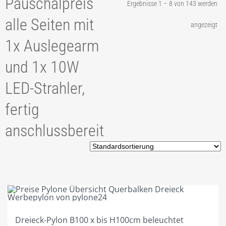
Pauschalpreis
Ergebnisse 1 – 8 von 143 werden
TIP2 PYLONANFRAGE
alle Seiten mit
angezeigt
TIP3 PYLONLÖSUNGEN
1x Auslegearm
TIP4 AUSSTATTUNGEN
und 1x 10W
TIP5 REFERENZEN
LED-Strahler,
TIP6 SONDERLÖSUNGEN
fertig
TIP7 BAUANTRAG STATIK
anschlussbereit
TIP8 BESCHRIFTUNGEN
TIP9 GELASERTES ACRYL
TIP10 SYSTEMFERTIGUNG
TIP11 ALLES ROSTFREI!
TIP12 DAS FUNDAMENT.
Dreieck-Pylon B100 x bis H100cm beleuchtet