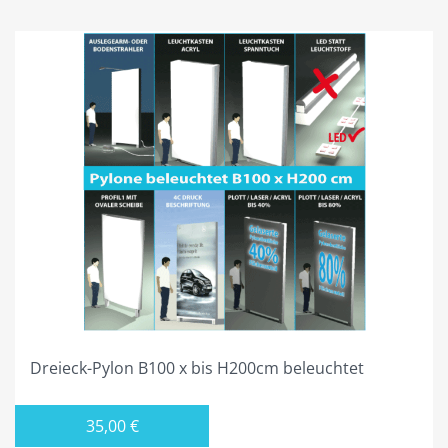
DREIECK PYLONE B150CM
DREIECK PYLONE B200CM
DREIECK PYLONE B250CM
DREIECK PYLONE B300CM
DREIECK PYLONE B100CM BELEUCHTET
DREIECK PYLONE B125CM BELEUCHTET
DREIECK PYLONE B150CM BELEUCHTET
DREIECK PYLONE B200CM BELEUCHTET
DREIECK PYLONE B250CM BELEUCHTET
Dreieck-Pylon B100 x bis H200cm beleuchtet
DREIECK PYLONE B300CM BELEUCHTET
PROJEKTIERUNG
35,00
€