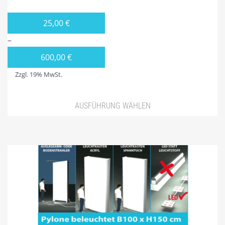
TIP13 DIE MONTAGE.
25,00
€
UNSER BONUS-RABATTPROGRAMM
–
PYLONE
600,00
€
LEASING
Zzgl. 19% MwSt.
PYLONE B100CM
AUSFÜHRUNG WÄHLEN
PYLONE B125CM
PYLONE B150CM
PYLONE B200CM
PYLONE B250CM
PYLONE B300CM
PYLONE B100CM BELEUCHTET