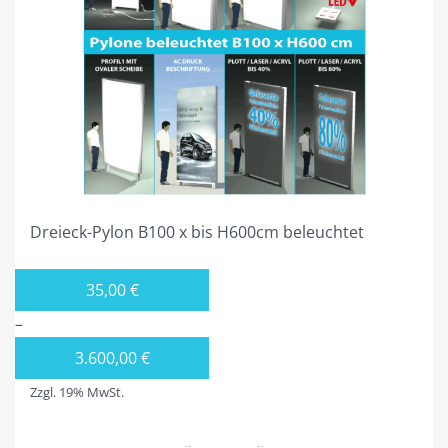
Dreieck-Pylon B100 x bis H600cm beleuchtet
35,00
€
–
3.600,00
€
Zzgl. 19% MwSt.