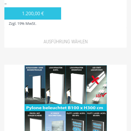
4ECK-PYLONE
–
VIERECK PYLONE B100 CM
1.200,00
€
Zzgl. 19% MwSt.
VIERECK PYLONE B125CM
VIERECK PYLONE B150CM
AUSFÜHRUNG WÄHLEN
VIERECK PYLONE B200CM
VIERECK PYLONE B250CM
VIERECK PYLONE B300CM
VIERECK PYLONE B100CM BELEUCHTET
VIERECK PYLONE B125CM BELEUCHTET
VIERECK PYLONE B150CM BELEUCHTET
VIERECK PYLONE B200CM BELEUCHTET
VIERECK PYLONE B250CM BELEUCHTET