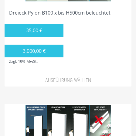
Dreieck-Pylon B100 x bis H500cm beleuchtet
35,00
€
–
3.000,00
€
Zzgl. 19% MwSt.
AUSFÜHRUNG WÄHLEN