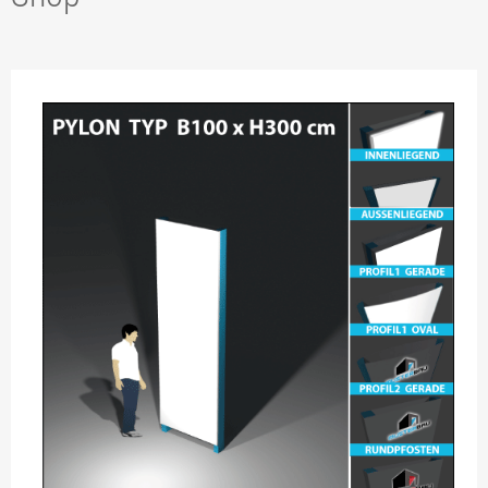
TIP2 PYLONANFRAGE
TIP3 PYLONLÖSUNGEN
TIP4 AUSSTATTUNGEN
TIP5 REFERENZEN
TIP6 SONDERLÖSUNGEN
TIP7 BAUANTRAG STATIK
TIP8 BESCHRIFTUNGEN
TIP9 GELASERTES ACRYL
TIP10 SYSTEMFERTIGUNG
TIP11 ALLES ROSTFREI!
TIP12 DAS FUNDAMENT.