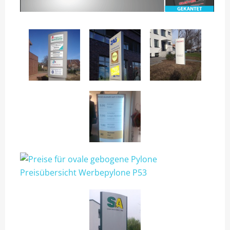
TIP13 DIE MONTAGE.
UNSER BONUS-RABATTPROGRAMM
PYLONE
LEASING
PYLONE B100CM
PYLONE B125CM
PYLONE B150CM
PYLONE B200CM
PYLONE B250CM
PYLONE B300CM
PYLONE B100CM BELEUCHTET