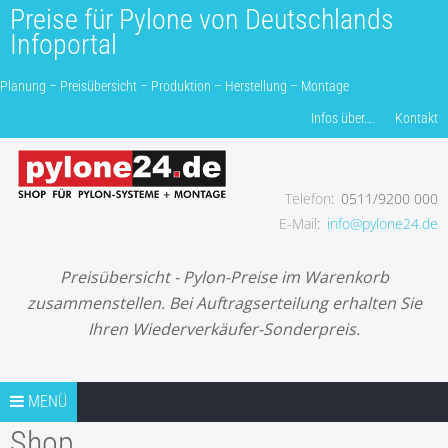
Preise für Pylone von Deutschlands
Infoportal
Planung – Preisübersicht – Produktion – Herstellung – Montage
Produkte finden…
Infos über….
Kontakt
Telefon
0511/9200 000
Planung – Preisübersicht – Produktion – Herstellung –
E-Mail
info@pylone24.de
Montage
Preisübersicht - Pylon-Preise im Warenkorb
zusammenstellen. Bei Auftragserteilung erhalten Sie
Ihren Wiederverkäufer-Sonderpreis.
Springe zum Inhalt
TIPPS
MENÜ
Shop
TIP1 PROJEKTANFRAGE