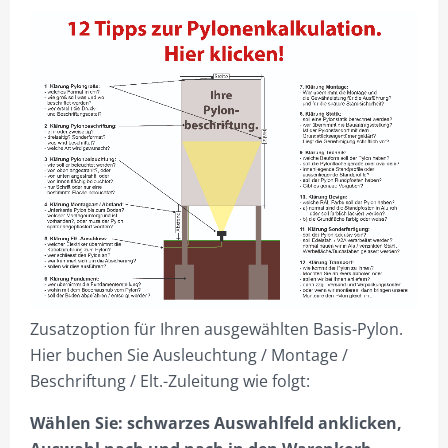
4ECK-PYLONE
VIERECK PYLONE B100 CM
VIERECK PYLONE B125CM
VIERECK PYLONE B150CM
VIERECK PYLONE B200CM
VIERECK PYLONE B250CM
VIERECK PYLONE B300CM
VIERECK PYLONE B100CM BELEUCHTET
VIERECK PYLONE B125CM BELEUCHTET
Zusatzoption für Ihren ausgewählten Basis-Pylon.
Hier buchen Sie Ausleuchtung / Montage /
VIERECK PYLONE B150CM BELEUCHTET
Beschriftung / Elt.-Zuleitung wie folgt:
VIERECK PYLONE B200CM BELEUCHTET
Wählen Sie: schwarzes Auswahlfeld anklicken,
VIERECK PYLONE B250CM BELEUCHTET