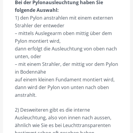
Bei der Pylonausleuchtung haben Sie
PLZ 6
folgende Auswahl:
1) den Pylon anstrahlen mit einem externen
PLZ 7
Strahler der entweder
PLZ 8
– mittels Auslegearm oben mittig über dem
Pylon montiert wird,
PLZ 9
dann erfolgt die Ausleuchtung von oben nach
HILFE
unten, oder
– mit einem Strahler, der mittig vor dem Pylon
MEIN KONTO
in Bodennähe
ANMELDEN
auf einem kleinen Fundament montiert wird,
dann wird der Pylon von unten nach oben
ABMELDEN
anstrahlt.
BESTELLVORGANG
2) Desweiteren gibt es die interne
DATENSCHUTZ
Ausleuchtung, also von innen nach aussen,
ähnlich wie Sie es bei Leuchttransparenten
VERSAND & LIEFERUNG