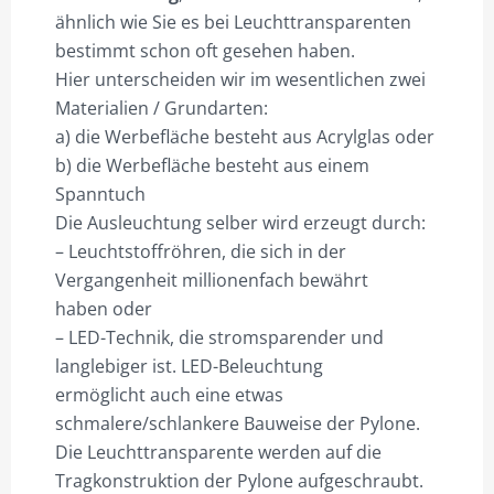
ähnlich wie Sie es bei Leuchttransparenten
PLZ 6
bestimmt schon oft gesehen haben.
PLZ 7
Hier unterscheiden wir im wesentlichen zwei
Materialien / Grundarten:
PLZ 8
a) die Werbefläche besteht aus Acrylglas oder
PLZ 9
b) die Werbefläche besteht aus einem
Spanntuch
HILFE
Die Ausleuchtung selber wird erzeugt durch:
MEIN KONTO
– Leuchtstoffröhren, die sich in der
Vergangenheit millionenfach bewährt
ANMELDEN
haben oder
– LED-Technik, die stromsparender und
ABMELDEN
langlebiger ist. LED-Beleuchtung
BESTELLVORGANG
ermöglicht auch eine etwas
schmalere/schlankere Bauweise der Pylone.
DATENSCHUTZ
Die Leuchttransparente werden auf die
VERSAND & LIEFERUNG
Tragkonstruktion der Pylone aufgeschraubt.