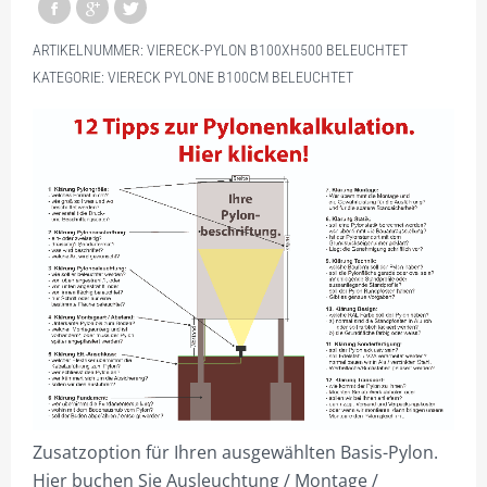
DREIECK PYLONE B150CM
ARTIKELNUMMER:
VIERECK-PYLON B100XH500 BELEUCHTET
DREIECK PYLONE B200CM
KATEGORIE:
VIERECK PYLONE B100CM BELEUCHTET
DREIECK PYLONE B250CM
DREIECK PYLONE B300CM
DREIECK PYLONE B100CM BELEUCHTET
DREIECK PYLONE B125CM BELEUCHTET
DREIECK PYLONE B150CM BELEUCHTET
DREIECK PYLONE B200CM BELEUCHTET
DREIECK PYLONE B250CM BELEUCHTET
DREIECK PYLONE B300CM BELEUCHTET
PROJEKTIERUNG
Zusatzoption für Ihren ausgewählten Basis-Pylon.
Hier buchen Sie Ausleuchtung / Montage /