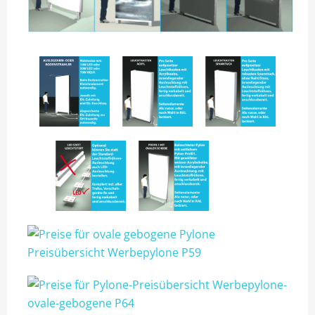
TIP13 DIE MONTAGE.
UNSER BONUS-RABATTPROGRAMM
PYLONE
LEASING
PYLONE B100CM
PYLONE B125CM
PYLONE B150CM
PYLONE B200CM
PYLONE B250CM
PYLONE B300CM
PYLONE B100CM BELEUCHTET