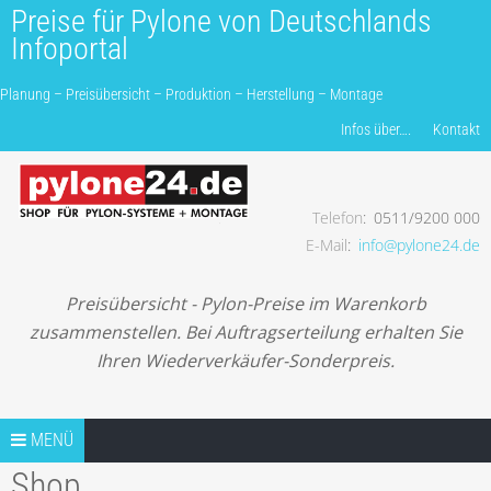
Preise für Pylone von Deutschlands
Infoportal
Planung – Preisübersicht – Produktion – Herstellung – Montage
Produkte finden…
Infos über….
Kontakt
Telefon
0511/9200 000
Planung – Preisübersicht – Produktion – Herstellung –
E-Mail
info@pylone24.de
Montage
Preisübersicht - Pylon-Preise im Warenkorb
zusammenstellen. Bei Auftragserteilung erhalten Sie
Ihren Wiederverkäufer-Sonderpreis.
Springe zum Inhalt
TIPPS
MENÜ
Shop
TIP1 PROJEKTANFRAGE