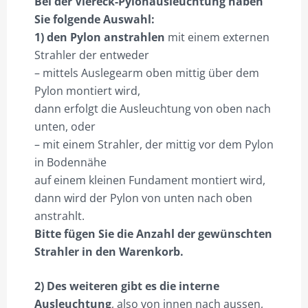
Bei der Viereck-Pylonausleuchtung haben
Sie folgende Auswahl:
VIERECK PYLONE B300CM BELEUCHTET
1) den Pylon anstrahlen
mit einem externen
PROJEKTIERUNG
Strahler der entweder
– mittels Auslegearm oben mittig über dem
GALERIE
Pylon montiert wird,
SHOP NUR FÜR GEWERBETREIBENDE!
dann erfolgt die Ausleuchtung von oben nach
unten, oder
DIVISIONSPARTNER
– mit einem Strahler, der mittig vor dem Pylon
PLZ 0
in Bodennähe
auf einem kleinen Fundament montiert wird,
PLZ 1
dann wird der Pylon von unten nach oben
anstrahlt.
PLZ 2
Bitte fügen Sie die Anzahl der gewünschten
PLZ 3
Strahler in den Warenkorb.
PLZ 4
2) Des weiteren gibt es die interne
PLZ 5
Ausleuchtung
, also von innen nach aussen,