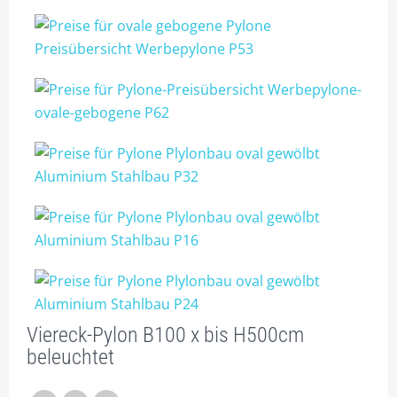
PYLONE B125CM BELEUCHTET
PYLONE B150CM BELEUCHTET
PYLONE B200CM BELEUCHTET
PYLONE B250CM BELEUCHTET
PYLONE B300CM BELEUCHTET
STIEL-PYLONE / WERBEMASTEN
ZUBEHÖR
PROJEKTIERUNG
3ECK-PYLONE
Viereck-Pylon B100 x bis H500cm
DREIECK-PYLONE B 100CM
beleuchtet
DREIECK PYLONE B125CM