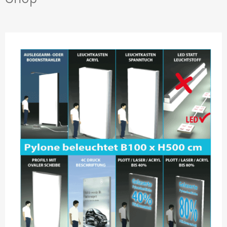
TIP2 PYLONANFRAGE
TIP3 PYLONLÖSUNGEN
TIP4 AUSSTATTUNGEN
TIP5 REFERENZEN
TIP6 SONDERLÖSUNGEN
TIP7 BAUANTRAG STATIK
TIP8 BESCHRIFTUNGEN
TIP9 GELASERTES ACRYL
TIP10 SYSTEMFERTIGUNG
TIP11 ALLES ROSTFREI!
TIP12 DAS FUNDAMENT.